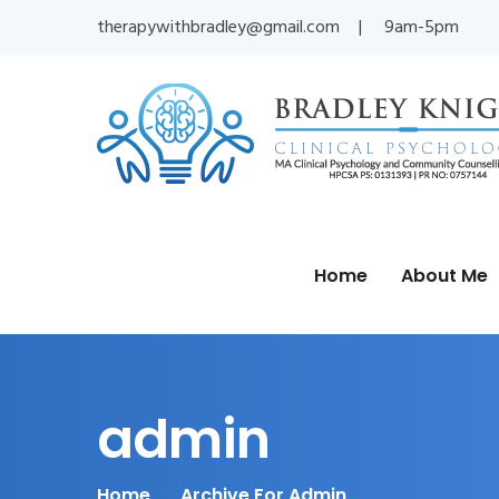
therapywithbradley@gmail.com
9am-5pm
Home
About Me
admin
Home
Archive For Admin