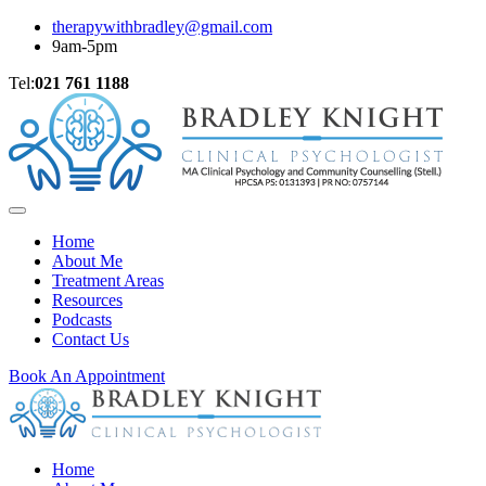
therapywithbradley@gmail.com
9am-5pm
Tel:
021 761 1188
Home
About Me
Treatment Areas
Resources
Podcasts
Contact Us
Book An Appointment
Home