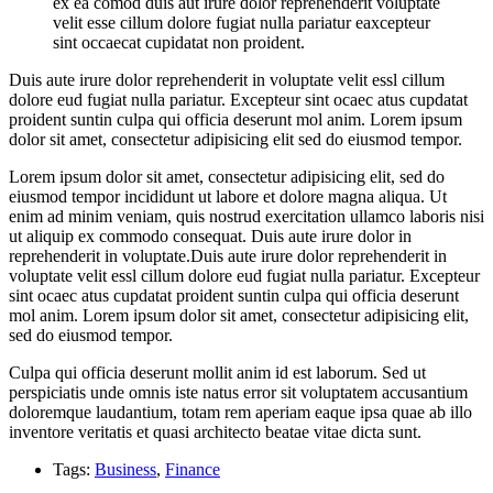
ex ea comod duis aut irure dolor reprehenderit voluptate
velit esse cillum dolore fugiat nulla pariatur eaxcepteur
sint occaecat cupidatat non proident.
Duis aute irure dolor reprehenderit in voluptate velit essl cillum
dolore eud fugiat nulla pariatur. Excepteur sint ocaec atus cupdatat
proident suntin culpa qui officia deserunt mol anim. Lorem ipsum
dolor sit amet, consectetur adipisicing elit sed do eiusmod tempor.
Lorem ipsum dolor sit amet, consectetur adipisicing elit, sed do
eiusmod tempor incididunt ut labore et dolore magna aliqua. Ut
enim ad minim veniam, quis nostrud exercitation ullamco laboris nisi
ut aliquip ex commodo consequat. Duis aute irure dolor in
reprehenderit in voluptate.Duis aute irure dolor reprehenderit in
voluptate velit essl cillum dolore eud fugiat nulla pariatur. Excepteur
sint ocaec atus cupdatat proident suntin culpa qui officia deserunt
mol anim. Lorem ipsum dolor sit amet, consectetur adipisicing elit,
sed do eiusmod tempor.
Culpa qui officia deserunt mollit anim id est laborum. Sed ut
perspiciatis unde omnis iste natus error sit voluptatem accusantium
doloremque laudantium, totam rem aperiam eaque ipsa quae ab illo
inventore veritatis et quasi architecto beatae vitae dicta sunt.
Tags:
Business
,
Finance